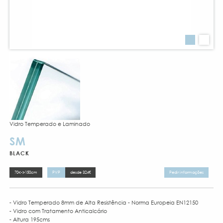
Vidro Temperado e Laminado
SM
BLACK
70<->150cm
PVP
desde 324€
Pedir informações
- Vidro Temperado 8mm de Alta Resistência - Norma Europeia EN12150
- Vidro com Tratamento Anticalcário
- Altura 195cms