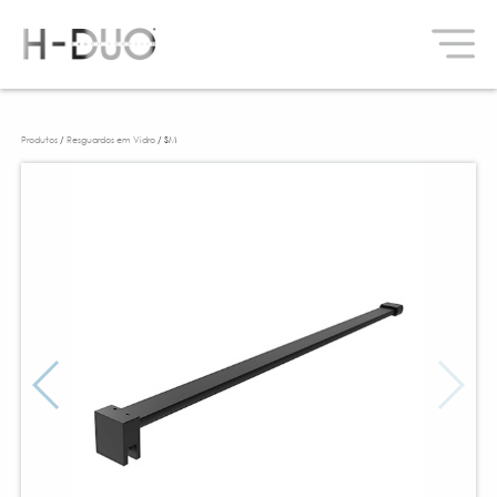
Produtos
/
Resguardos em Vidro
/ SM