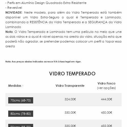
- Perfis em Alumínio Design Quadrado Extra Resistente
- Reversível
NOVIDADE
: Neste modelo, para além do Vidro Temperado está também
disponível um Vidro Extra-Seguro o qual é Temperado e Laminado,
combinando a RESISTÊNCIA do Vidro Temperado e a SEGURANÇA do Vidro
Laminado
Nota
: O Vidro Temperado e Laminado tem uma película no meio que une
os dois vidros e a qual é visivel apenas na aresta do vidro, situação esta que
poderá não agradar, se pretender podemos colocar um perfil a tapar essa
aresta
Nota: Aos preços abaixo indicados acresce IVA à taxa legal em vigor.
VIDRO TEMPERADO
Vidro Fosco
Medidas
Vidro Transparente
?
(ver opções)
324,00€
444,00€
70cms (68-70)
330,00€
450,00€
80cms (78-80)
335,00€
455,00€
90cms (88-90)