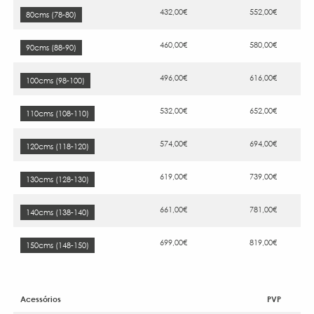
432,00€
552,00€
80cms (78-80)
460,00€
580,00€
90cms (88-90)
496,00€
616,00€
100cms (98-100)
532,00€
652,00€
110cms (108-110)
574,00€
694,00€
120cms (118-120)
619,00€
739,00€
130cms (128-130)
661,00€
781,00€
140cms (138-140)
699,00€
819,00€
150cms (148-150)
Acessórios
PVP