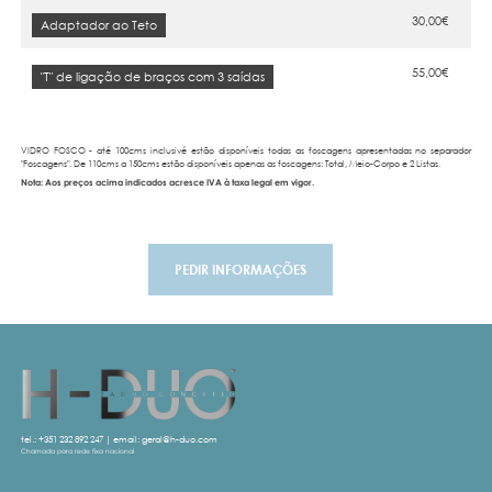
30,00€
Adaptador ao Teto
55,00€
"T" de ligação de braços com 3 saídas
VIDRO FOSCO - até 100cms inclusivé estão disponíveis todas as foscagens apresentadas no separador
"Foscagens". De 110cms a 150cms estão disponíveis apenas as foscagens: Total, Meio-Corpo e 2 Listas.
Nota: Aos preços acima indicados acresce IVA à taxa legal em vigor.
PEDIR INFORMAÇÕES
tel.:
+351 232 892 247
| email:
geral@h-duo.com
Chamada para rede fixa nacional