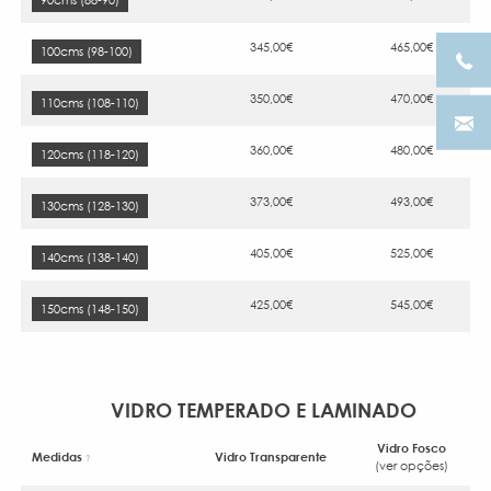
345,00€
465,00€
100cms (98-100)
350,00€
470,00€
110cms (108-110)
360,00€
480,00€
120cms (118-120)
373,00€
493,00€
130cms (128-130)
405,00€
525,00€
140cms (138-140)
425,00€
545,00€
150cms (148-150)
VIDRO TEMPERADO E LAMINADO
Vidro Fosco
Medidas
Vidro Transparente
?
(ver opções)