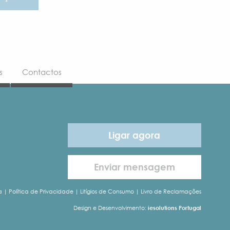
s
Contactos
Ligar agora
Enviar mensagem
a
|
Política de Privacidade
|
Litígios de Consumo
|
Livro de Reclamações
Design e Desenvolvimento:
iesolutions Portugal