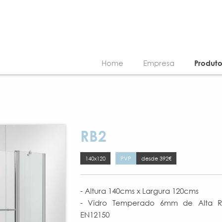
Home
Empresa
Produt
RB2
140x120
PVP
desde 392€
- Altura 140cms x Largura 120cms
- Vidro Temperado 6mm de Alta Re
EN12150