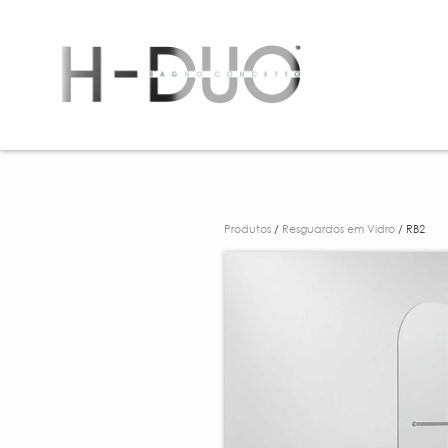
Produtos
/
Resguardos em Vidro
/ RB2