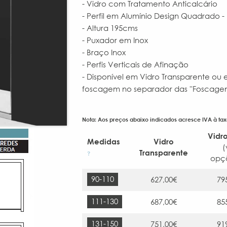
- Vidro com Tratamento Anticalcário
- Perfil em Alumínio Design Quadrado - 
- Altura 195cms
- Puxador em Inox
- Braço Inox
- Perfis Verticais de Afinação
- Disponível em Vidro Transparente ou
foscagem no separador das ''Foscagens
Nota: Aos preços abaixo indicados acresce IVA à tax
Vidr
Medidas
Vidro
(
Transparente
?
op
90-110
627,00€
79
111-130
687,00€
85
131-150
751,00€
91