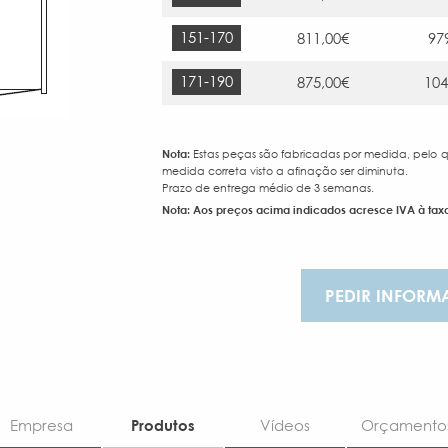
151-170
811,00€
97
171-190
875,00€
104
Nota:
Estas peças são fabricadas por medida, pelo
medida correta visto a afinação ser diminuta.
Prazo de entrega médio de 3 semanas.
Nota: Aos preços acima indicados acresce IVA à taxa
PEDIR INFORM
Empresa
Produtos
Vídeos
Orçamento