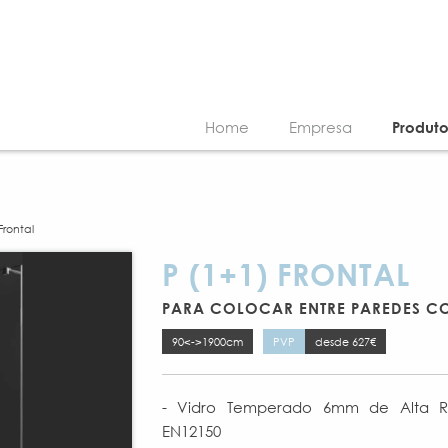
Home
Empresa
Produt
Frontal
P (1+1) FRONTAL
PARA COLOCAR ENTRE PAREDES CO
90<->1900cm
PVP
desde 627€
- Vidro Temperado 6mm de Alta Re
EN12150