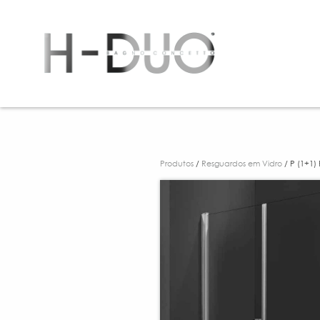
Produtos
/
Resguardos em Vidro
/ P (1+1) 