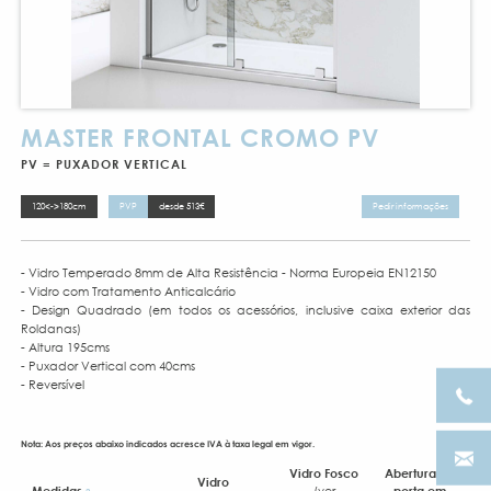
MASTER FRONTAL CROMO PV
PV = PUXADOR VERTICAL
120<->180cm
PVP
desde 513€
Pedir informações
- Vidro Temperado 8mm de Alta Resistência - Norma Europeia EN12150
- Vidro com Tratamento Anticalcário
- Design Quadrado (em todos os acessórios, inclusive caixa exterior das
Roldanas)
- Altura 195cms
- Puxador Vertical com 40cms
- Reversível
Nota: Aos preços abaixo indicados acresce IVA à taxa legal em vigor.
Vidro Fosco
Abertura de
Vidro
Medidas
(ver
porta em