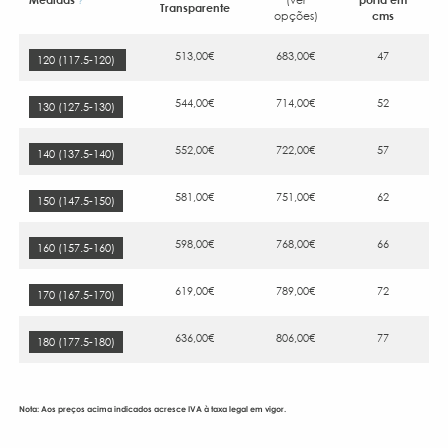
?
Transparente
opções)
cms
513,00€
683,00€
47
120 (117.5-120)
544,00€
714,00€
52
130 (127.5-130)
552,00€
722,00€
57
140 (137.5-140)
581,00€
751,00€
62
150 (147.5-150)
598,00€
768,00€
66
160 (157.5-160)
619,00€
789,00€
72
170 (167.5-170)
636,00€
806,00€
77
180 (177.5-180)
Nota: Aos preços acima indicados acresce IVA à taxa legal em vigor.