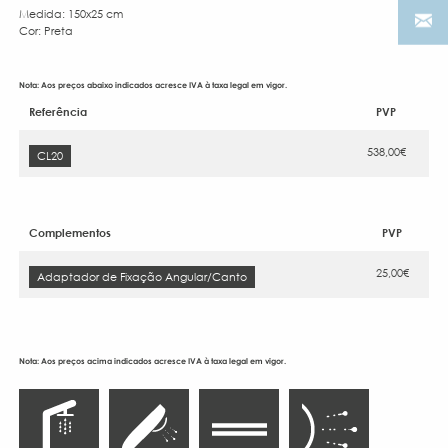
Medida: 150x25 cm
Cor: Preta
Nota: Aos preços abaixo indicados acresce IVA à taxa legal em vigor.
Referência
PVP
538,00€
CL20
Complementos
PVP
25,00€
Adaptador de Fixação Angular/Canto
Nota: Aos preços acima indicados acresce IVA à taxa legal em vigor.