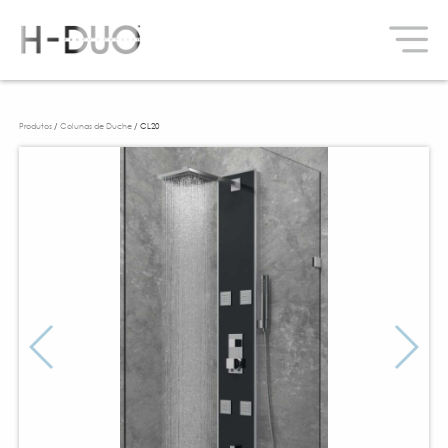
Produtos
/
Colunas de Duche
/ CL20