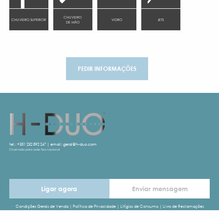
CHUVEIRO
CHUVEIRO SUPERIOR
VIDRO
JETS
DE MÃO
PEDIR INFORMAÇÕES
tel.:
+351 232 892 247
| email:
geral@h-duo.com
Chamada para rede fixa nacional
Ligar agora
Enviar mensagem
Condições Gerais de Venda
|
Política de Privacidade
|
Litígios de Consumo
|
Livro de Reclamações