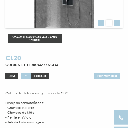
FIXAÇÃO DE FACE OU ANGULAR / CANTO
(OPCIONAL)
CL20
COLUNA DE HIDROMASSAGEM
150x25
PVP
desde 538€
Pedir informações
Coluna de Hidromassagem modelo CL20
Principais características:
- Chuveiro Superior
- Chuveiro de Mão
- Frente em Vidro
- Jets de Hidromassagem