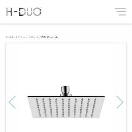
Produtos
/
Colunas de Duche
/ CDK Cromado