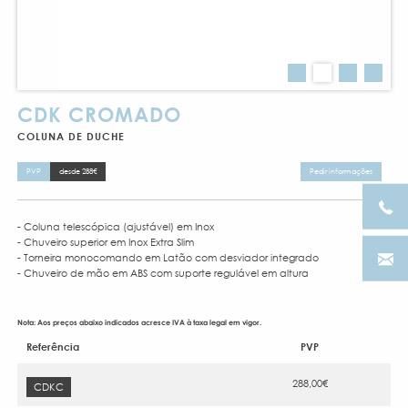
CDK CROMADO
COLUNA DE DUCHE
PVP
desde 288€
Pedir informações
- Coluna telescópica (ajustável) em Inox
- Chuveiro superior em Inox Extra Slim
- Torneira monocomando em Latão com desviador integrado
- Chuveiro de mão em ABS com suporte regulável em altura
Nota: Aos preços abaixo indicados acresce IVA à taxa legal em vigor.
Referência
PVP
288,00€
CDKC