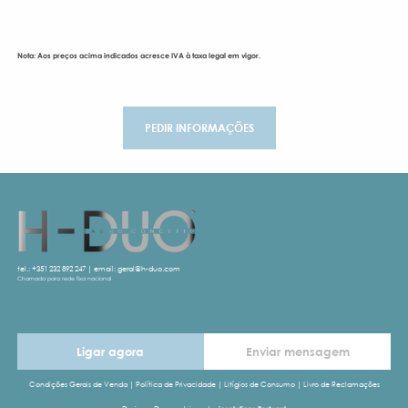
Nota: Aos preços acima indicados acresce IVA à taxa legal em vigor.
PEDIR INFORMAÇÕES
tel.:
+351 232 892 247
| email:
geral@h-duo.com
Chamada para rede fixa nacional
Ligar agora
Enviar mensagem
Condições Gerais de Venda
|
Política de Privacidade
|
Litígios de Consumo
|
Livro de Reclamações