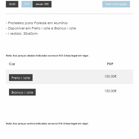
60x30
PVP
desde 150€
Pedir informações
- Prateleira para Parede em Alumínio
- Disponível em Preto Mate e Branco Mate
- Medida: 30x60cm
Nota: Aos preços abaixo indicados acresce IVA à taxa legal em vigor.
Cor
PVP
150,00€
Preto Mate
150,00€
Branco Mate
Nota: Aos preços acima indicados acresce IVA à taxa legal em vigor.